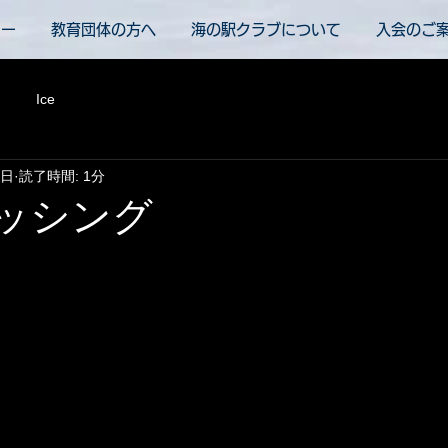
ュー
教育団体の方へ
海の駅クラブについて
入会のご
Ice
3日
読了時間: 1分
ィッシング