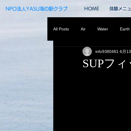
​NPO法人YASU海の駅クラブ
HOME
体験メニ
All Posts
Air
Water
Earth
info9380481
6月1
SUPフ