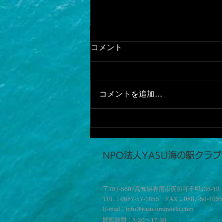
コメント
コメントを追加…
前回よりは魚は釣れた
が．．．
​NPO法人YASU海の駅クラブ
〒781-5602高知県香南市夜須町千切536-19
TEL；0887-57-1855 FAX；0887-50-409
E-mail；info@yasu-uminoeki.com
開館時間；8:30～17:30