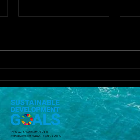
海体
YASU海の駅クラブ HP更新！
5