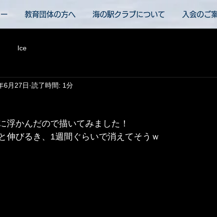
ュー
教育団体の方へ
海の駅クラブについて
入会のご
Ice
5年6月27日
読了時間: 1分
に浮かんだので描いてみました！
と伸びるき、1週間ぐらいで消えてそうｗ