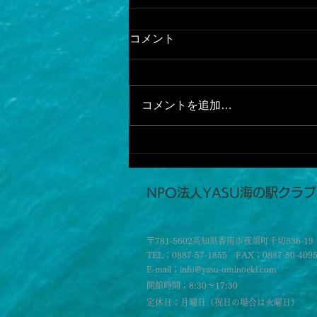
コメント
コメントを追加…
SUPフィッシング
​NPO法人YASU海の駅クラブ
〒781-5602高知県香南市夜須町千切536-19
TEL；0887-57-1855 FAX；0887-50-409
E-mail；info@yasu-uminoeki.com
開館時間；8:30～17:30
定休日；月曜日（祝日の場合は火曜日）