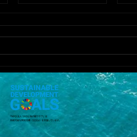
YA
前回よりは魚は釣れた
が．．．
5