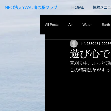
​NPO法人YASU海の駅クラブ
HOME
体験メニ
All Posts
Air
Water
Earth
info9380481
202
遊び心で
草刈り中、ふっと頭
この時期は草がすっ