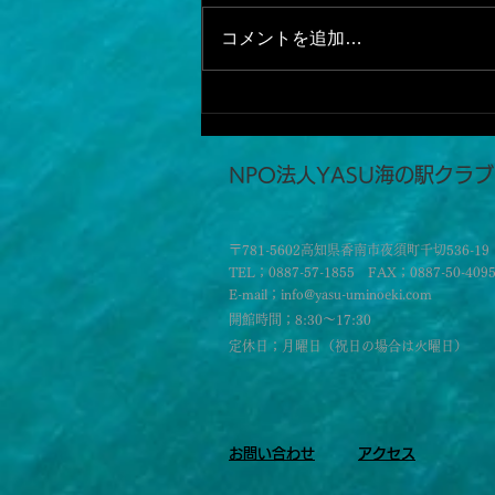
コメントを追加…
SUPフィッシング
​NPO法人YASU海の駅クラブ
〒781-5602高知県香南市夜須町千切536-19
TEL；0887-57-1855 FAX；0887-50-409
E-mail；info@yasu-uminoeki.com
開館時間；8:30～17:30
定休日；月曜日（祝日の場合は火曜日）
お問い合わせ
​アクセス