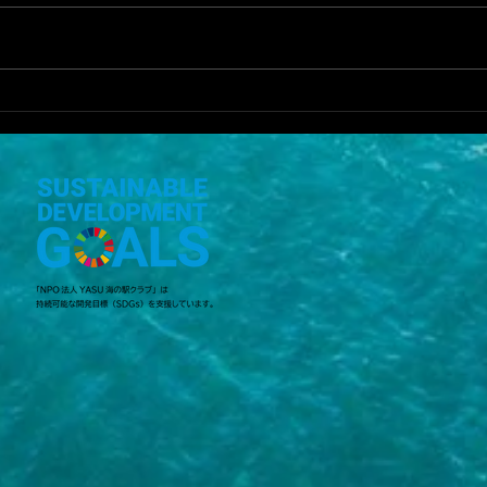
YA
前回よりは魚は釣れた
が．．．
5