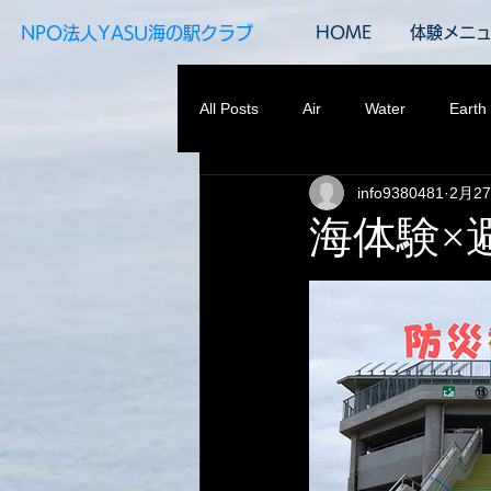
​NPO法人YASU海の駅クラブ
HOME
体験メニ
All Posts
Air
Water
Earth
info9380481
2月2
海体験×