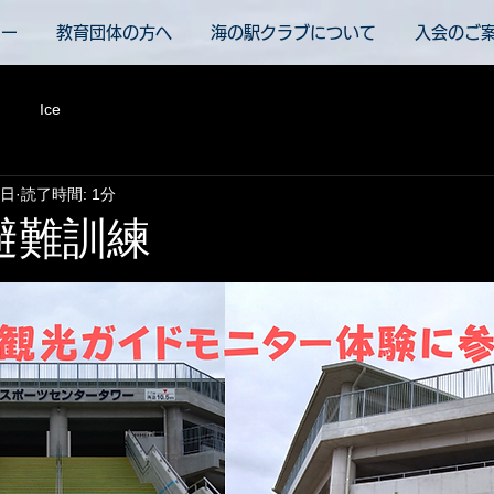
ュー
教育団体の方へ
海の駅クラブについて
入会のご
Ice
7日
読了時間: 1分
避難訓練