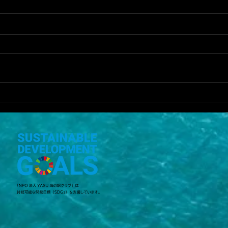
YA
前回よりは魚は釣れた
が．．．
5