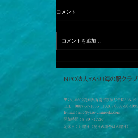
コメント
コメントを追加…
SUPフィッシング
​NPO法人YASU海の駅クラブ
〒781-5602高知県香南市夜須町千切536-19
TEL；0887-57-1855 FAX；0887-50-409
E-mail；info@yasu-uminoeki.com
開館時間；8:30～17:30
定休日；月曜日（祝日の場合は火曜日）