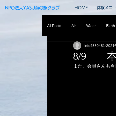
​NPO法人YASU海の駅クラブ
HOME
体験メニ
All Posts
Air
Water
Earth
info9380481
202
8/9 
また、会員さんも今