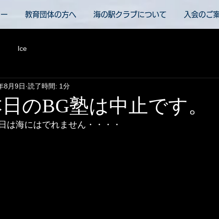
ュー
教育団体の方へ
海の駅クラブについて
入会のご
Ice
1年8月9日
読了時間: 1分
本日のBG塾は中止です。
日は海にはでれません・・・・