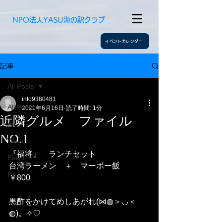
​NPO法人YASU海の駅クラブ
イベントカレンダー
記事
All Posts
info9380481
All Posts
2021年6月16日
読了時間: 1分
近隣グルメ ファイル
Air
NO.1
Water
『福将』　ランチセット
Earth
台湾ラーメン　＋　マーボー飯　　　
Ice
￥800
黒酢をかけてめしあがれ(⋈◍＞◡＜
◍)。✧♡