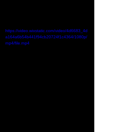
https://video.wixstatic.com/video/4d6683_4d
a164a6b54b441f94cb20724f1c4364/1080p/
mp4/file.mp4