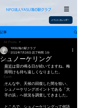
​NPO法人YASU海の駅クラブ
イベントカレンダー
記事
All Posts
YASU海の駅クラブ
All Posts
2021年7月16日
読了時間: 1分
シュノーケリング
Air
最近は雷の鳴る日が続いてますね。梅
Water
雨明けも待ち遠しくなりました。
Earth
そんな中、天候の回復した間を狙い、
Ice
シュノーケリングポイントである「大
手の浜」へ状況を調査してきました。
ところで、シュノーケリングって何語